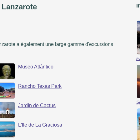
 Lanzarote
I
Lanzarote a également une large gamme d'excursions
E
Museo Atlántico
Rancho Texas Park
S
Jardín de Cactus
L'Ile de La Graciosa