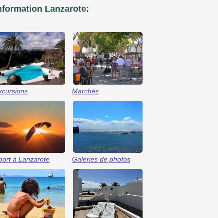
nformation Lanzarote:
xcursions
Marchés
port à Lanzarote
Galeries de photos