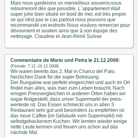
Mais nous garderons un merveilleux souvenir,nous
retourneront dès que possible. L`appartement était
super jolie bien situéé en bord de mer, est trés propre
se qui nèst pas le cas partout nous pouvons que
recommandé cet endroits Nous voulons remercier pour
dévoument et soutien ainsi que à son équipe des
nettoyage. Claudine et Jean-René Suisse
Commentaire de Mario und Petra le 21.12.2008:
(Période: 7.12.-16.12.2008)
Wir waren bereits das 2. Mal in Charco del Palo,
herzlichen Dank für die super Betreuung.
Der Bungalow war perfekt eingerichtet und auch im Ort
findet man alles, was man zum Leben braucht. Nach
einigen Preisvergleichen in anderen Orten haben wir
sogar festgestellt, dass unser Supermarkt der preis-
werteste ist. Das Essen schmeckt uns in allen 3
Restaurant sehr gut und besonders zu empfehlen ist
das neue Caffee (im Gebäude vom Supermarkt) mit
selbstgebackenem Kuchen. Wir lernten wieder einige
nette Leute kennen und freuen uns schon auf das
nächste Mal.