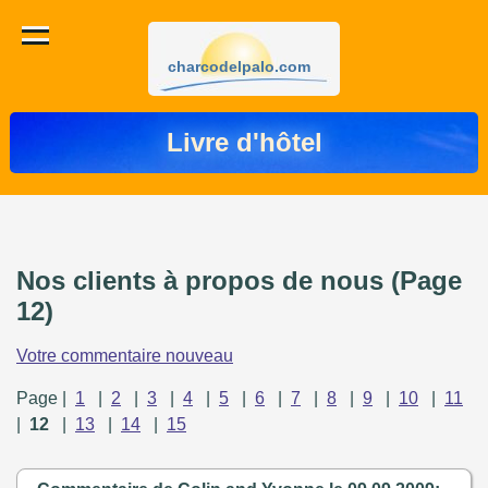
charcodelpalo.com
Livre d'hôtel
Nos clients à propos de nous (Page
12)
Votre commentaire nouveau
Page |
1
|
2
|
3
|
4
|
5
|
6
|
7
|
8
|
9
|
10
|
11
|
12
|
13
|
14
|
15