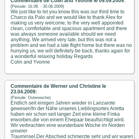
Commentaire de Colin and Yvonne le 09.09.2009:
(Période: 16.08. - 30.08.2009)
We just like to let you know this was our third time to
Charco da Palo and we would like to thank Alex for
making us very welcome, to the very well appointed
clean, comfortable and spacious apartment and there
was always someone available should we need
anything. We arrived very late, but this was not a
problem and we had a late flight home but there was no
hurrying us, we will definitely be back, thanks again for
a wonderful relaxing holiday Regards
Colin and Yvonne
Commentaire de Werner und Christine le
23.04.2009:
(Période: Osterwoche)
Endlich seit einigen Jahren wieder in Lanzarote
gewesen!In der Nähe unseres Lieblingsortes Arietta
haben wir schon seit langer Zeit eine kleine Finka
erworben,die von einem Ehepaar beaufsichtigt wird.
Wir verbrachten eine wunderbare Woche im Norden
unserer
Trauminsel.Der Abschied schmerzte sehr und wir waren