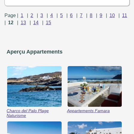
Page |
1
|
2
|
3
|
4
|
5
|
6
|
7
|
8
|
9
|
10
|
11
|
12
|
13
|
14
|
15
Aperçu Appartements
Charco del Palo Plage
Appartements Famara
Naturisme