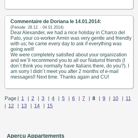
Commentaire de Doriana le 14.01.2014:
(Période: 28.12. - 04.01.2014)
Dear Alexander, we had a nice holiday in Charco del
Palo, your co-worker Armin was very gentle and friendly
with us; he came every day to ask if everything was
going well!
We were completely satisfied about your organization
and we´ll recommend you to all our Naturist friends (I
don´t think you normally have Italians there, do you?). I
am sorry I didn´t meet you after 2 months of e-mail
messages!! Next time. Thanks again and CU!
Page |
1
|
2
|
3
|
4
|
5
|
6
|
7
|
8
|
9
|
10
|
11
|
12
|
13
|
14
|
15
Aperçu Appartements