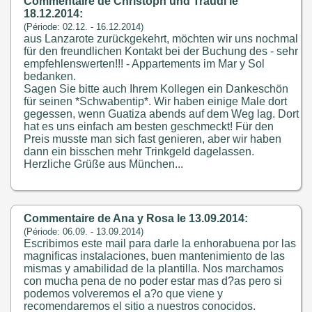
Commentaire de Christoph und Traudl le
18.12.2014:
(Période: 02.12. - 16.12.2014)
aus Lanzarote zurückgekehrt, möchten wir uns nochmal
für den freundlichen Kontakt bei der Buchung des - sehr
empfehlenswerten!!! - Appartements im Mar y Sol
bedanken.
Sagen Sie bitte auch Ihrem Kollegen ein Dankeschön
für seinen *Schwabentip*. Wir haben einige Male dort
gegessen, wenn Guatiza abends auf dem Weg lag. Dort
hat es uns einfach am besten geschmeckt! Für den
Preis musste man sich fast genieren, aber wir haben
dann ein bisschen mehr Trinkgeld dagelassen.
Herzliche Grüße aus München...
Commentaire de Ana y Rosa le 13.09.2014:
(Période: 06.09. - 13.09.2014)
Escribimos este mail para darle la enhorabuena por las
magnificas instalaciones, buen mantenimiento de las
mismas y amabilidad de la plantilla. Nos marchamos
con mucha pena de no poder estar mas d?as pero si
podemos volveremos el a?o que viene y
recomendaremos el sitio a nuestros conocidos.