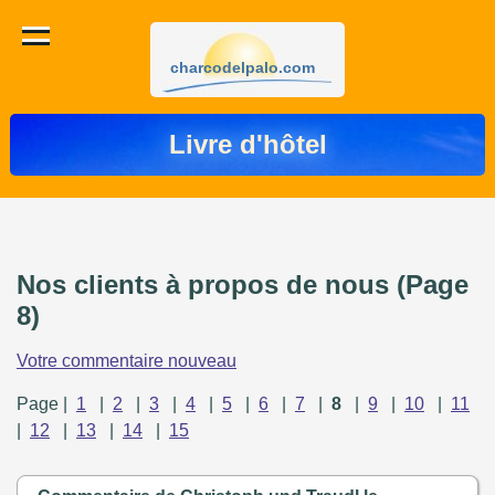
charcodelpalo.com
Livre d'hôtel
Nos clients à propos de nous (Page
8)
Votre commentaire nouveau
Page |
1
|
2
|
3
|
4
|
5
|
6
|
7
|
8
|
9
|
10
|
11
|
12
|
13
|
14
|
15