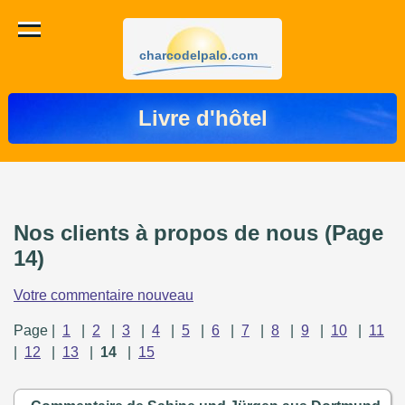
charcodelpalo.com
Livre d'hôtel
Nos clients à propos de nous (Page
14)
Votre commentaire nouveau
Page |
1
|
2
|
3
|
4
|
5
|
6
|
7
|
8
|
9
|
10
|
11
|
12
|
13
|
14
|
15