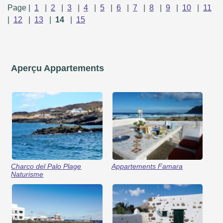
Page |
1
|
2
|
3
|
4
|
5
|
6
|
7
|
8
|
9
|
10
|
11
|
12
|
13
|
14
|
15
Aperçu Appartements
Charco del Palo Plage
Appartements Famara
Naturisme