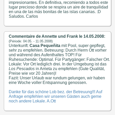
impresionantes. En definitiva, recomiendo a todos este
lugar precioso donde se respira un aire de tranquilidad
en una de las más bonitas de las islas canarias. :D
Saludos. Carlos
Commentaire de Annette und Frank le 14.05.2008:
(Période: 04.05. - 11.05.2008)
Unterkunft:
Casa Pequeñita
mit Pool, super gepflegt,
sehr zu empfehlen. Betreuung: Durch Herrn Ott vorher
und während des Aufenthaltes TOP! Für
Ruhesuchende: Optimal. Für Partygänger: Falscher Ort.
Lokale: Vor Ort lediglich drei. In der Umgebung ist das
Los Pescados
in Arrieta zu empfehlen (Gute Qualität,
Preise wie vor 20 Jahren)!
Fazit: Unser Urlaub war rundum gelungen, wir haben
eine Woche voller Entspannung genossen.
Danke für das schöne Lob bez. der Betreuung!!! Auf
Anfrage empfehlen wir unseren Gästen auch gerne
noch andere Lokale. A.Ott